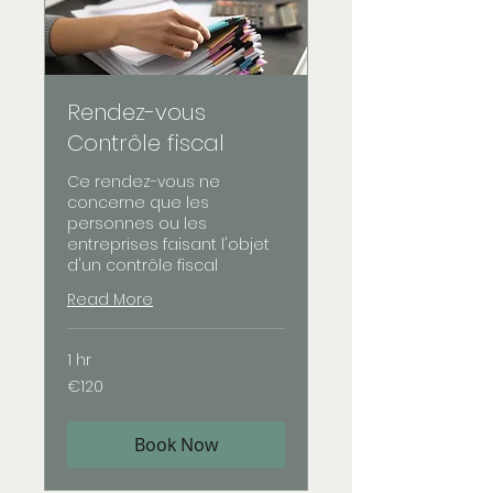
Rendez-vous
Contrôle fiscal
Ce rendez-vous ne
concerne que les
personnes ou les
entreprises faisant l'objet
d'un contrôle fiscal
Read More
1 hr
120
€120
euros
Book Now