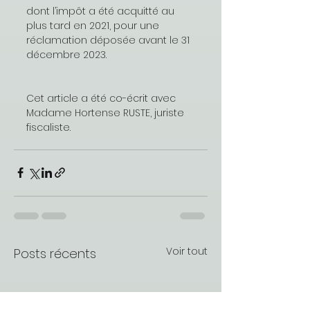
dont l’impôt a été acquitté au 
plus tard en 2021, pour une 
réclamation déposée avant le 31 
décembre 2023.
Cet article a été co-écrit avec 
Madame Hortense RUSTE, juriste 
fiscaliste.
Voir tout
Posts récents